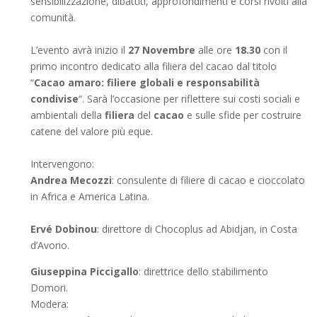
sensibilizzazione, dibattiti, approfondimenti e corsi rivolti alla
comunità.
L’evento avrà inizio il
27 Novembre
alle ore
18.30
con il
primo incontro dedicato alla filiera del cacao dal titolo
“
Cacao amaro: filiere globali e responsabilità
condivise
“. Sarà l’occasione per riflettere sui costi sociali e
ambientali della
filiera
del
cacao
e sulle sfide per costruire
catene del valore più eque.
Intervengono:
Andrea Mecozzi
: consulente di filiere di cacao e cioccolato
in Africa e America Latina.
Ervé Dobinou
: direttore di Chocoplus ad Abidjan, in Costa
d’Avorio.
Giuseppina Piccigallo
: direttrice dello stabilimento
Domori.
Modera: