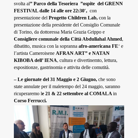
svolta al
” Parco della Tesoriera ”ospite del GRENN
FESTIVAL dalle 14 alle ore 22:30′,
con
presentazione del
Progetto Children Lab,
con la
presentazione della presidente del Consiglio Comunale
di Torino, da dottoressa Maria Grazia Grippo e
Consigliere comunale della Città Abdullahal Ahmed
,
dibatitto,
musica con la sopranna
afro-americana FE
‘ e
l’artista Cameroisene
AFRAN ART” e NATAN
KIBOBA dell’ IENA
, cultura e divertinemto, lettura,
espositionze, gastrinomia e attivita delle comutità.
– Le giornate del 31 Maggio e 2 Giugno,
che sono
state annulate per il maletempo del 24 maggio, saranno
ricuperaremo l
e 21 & 22 settembre al COMALA
in
Corso Ferrucci.