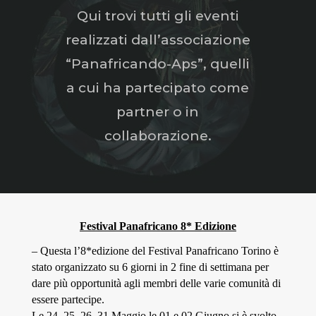
Qui trovi tutti gli eventi
realizzati dall’associazione
“Panafricando-Aps”, quelli
a cui ha partecipato come
partner o in
collaborazione.
Festival
Panafricano 8* Edizione
–
Q
u
esta
l’8*edizione del Festival
Panafricano Torino è
stato organizzato su 6 giorni in 2 fine di settimana per
dare più opportunità agli membri delle varie comunità di
essere partecipe.
L
e 24, 25, 26, 31 Maggio le 01 e 02 Giugno
si è
s
volto