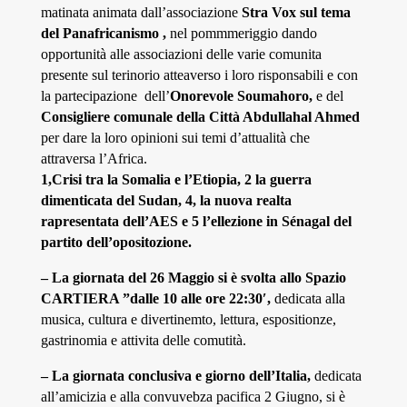
matinata animata dall’associazione
Stra Vox sul tema
del Panafricanismo ,
nel
pommmeriggio
dando
opportunità alle associazioni delle varie comunita
presente sul terinorio atteaverso i loro risponsabili e con
la partecipazione dell’
Onorevole Soumahoro,
e del
Consigliere comunale della Città Abdullahal Ahmed
per dare la loro opinioni sui temi d’attualità che
attraversa l’Africa.
1,Crisi tra la Somalia e l’Etiopia, 2 la guerra
dimenticata del Sudan, 4, la nuova realta
rapresentata dell’AES e 5 l’ellezione in Sénagal del
partito dell’opositozione.
–
La giornata del 2
6
Maggio si è svolta allo Spazio
CARTIERA ”dalle 10 alle ore 22:30′,
dedicata alla
musica, cultura e divertinemto, lettura, espositionze,
gastrinomia e attivita delle comutità.
– La giornata conclusiva e giorno dell’Italia,
dedicata
all’amicizia e alla convuvebza pacifica 2 Giugno, si è