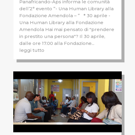
Panafricando-Aps informa le comunità
dell’2° evento ”- Una Human Library alla
Fondazione Amendola – ” * 30 aprile -
Una Human Library alla Fondazione
Amendola Hai mai pensato di "prendere
in prestito una persona"? Il 30 aprile,
dalle ore 17.00 alla Fondazione...
leggi tutto