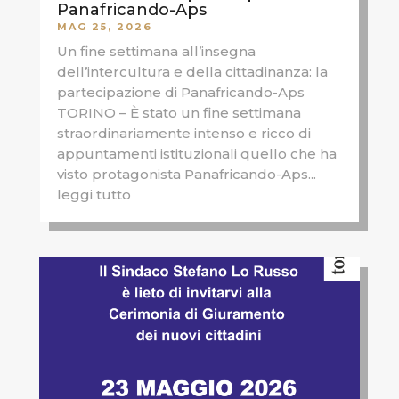
Panafricando-Aps
MAG 25, 2026
Un fine settimana all’insegna
dell’intercultura e della cittadinanza: la
partecipazione di Panafricando-Aps
TORINO – È stato un fine settimana
straordinariamente intenso e ricco di
appuntamenti istituzionali quello che ha
visto protagonista Panafricando-Aps...
leggi tutto