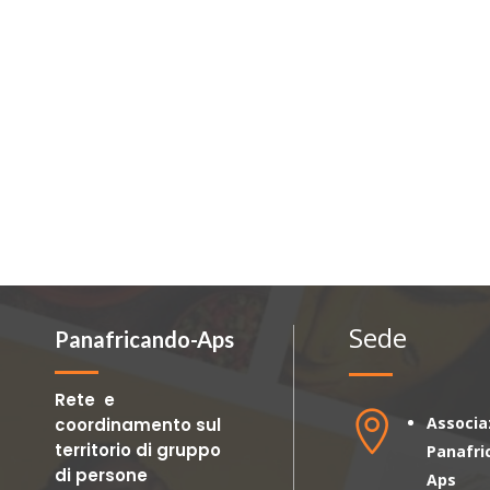
Sede
Panafricando-Aps
Rete e

Associa
coordinamento sul
territorio di gruppo
Panafri
di persone
Aps