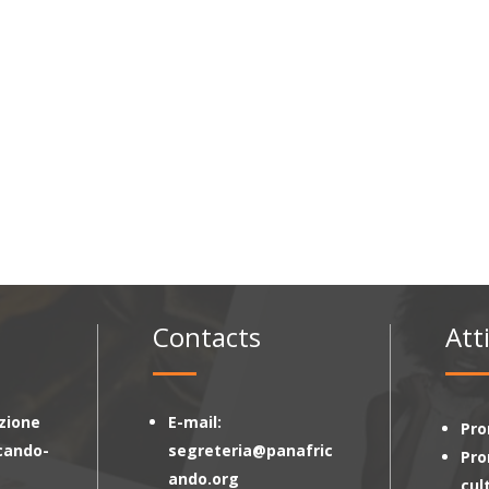
Contacts
Att
zione
E-mail:
Pro
cando-
segreteria@panafric
Pr
ando.org
cul