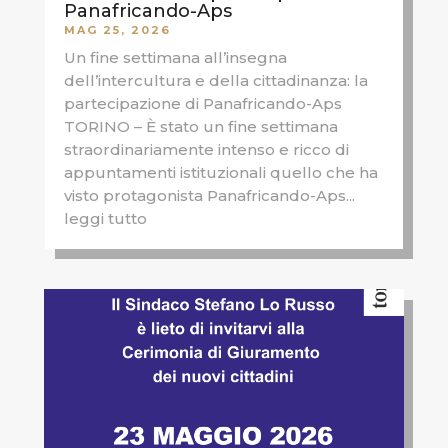
Panafricando-Aps
MAG 25, 2026
Un fine settimana all’insegna
dell’intercultura e della cittadinanza: la
partecipazione di Panafricando-Aps
TORINO – È stato un fine settimana
straordinariamente intenso e ricco di
appuntamenti istituzionali quello che ha
visto protagonista Panafricando-Aps...
leggi tutto