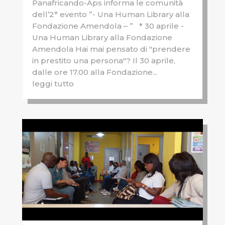
Panafricando-Aps informa le comunità
dell’2° evento ”- Una Human Library alla
Fondazione Amendola – ” * 30 aprile -
Una Human Library alla Fondazione
Amendola Hai mai pensato di "prendere
in prestito una persona"? Il 30 aprile,
dalle ore 17.00 alla Fondazione...
leggi tutto